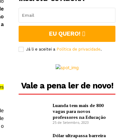
io
de
ão
 a
EU QUERO!
Já li e aceitei a
Política de privacidade
.
Vale a pena ler de novo!
es
Luanda tem mais de 800
de
vagas para novos
professores na Educação
de
25 de Setembro, 2023
 o
Dólar ultrapassa barreira