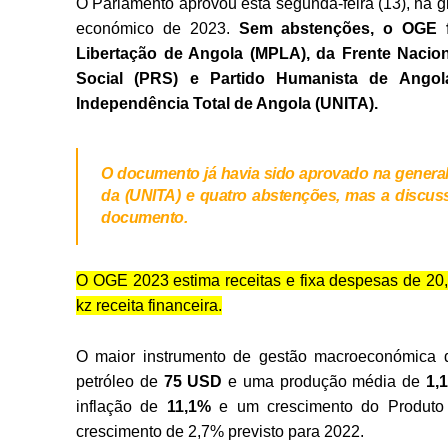
O Parlamento aprovou esta segunda-feira (13), na g
económico de 2023.
Sem abstenções, o OGE f
Libertação de Angola (MPLA), da Frente Nacio
Social (PRS) e Partido Humanista de Angol
Independência Total de Angola (UNITA).
O documento já havia sido aprovado na generali
da (UNITA) e quatro abstenções, mas a discuss
documento.
O OGE 2023 estima receitas e fixa despesas de 20,1 
kz receita financeira.
O maior instrumento de gestão macroeconómica d
petróleo de
75 USD
e uma produção média de
1,1
inflação de
11,1%
e um crescimento do Produto 
crescimento de 2,7% previsto para 2022.