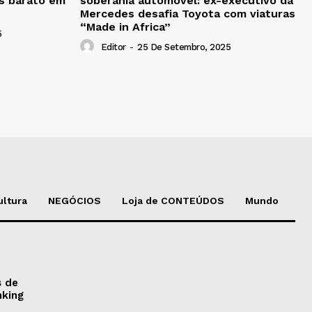
is barato em
soberania automóvel: ex-executivo da
Mercedes desafia Toyota com viaturas
“Made in Africa”
5
Editor
-
25 De Setembro, 2025
ultura
NEGÓCIOS
Loja de CONTEÚDOS
Mundo
s de
nking