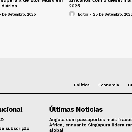
 supera X de Elon Musk em
africanos com o diesel ma
 diários
2025
5 De Setembro, 2025
Editor
-
25 De Setembro, 202
Política
Economia
C
tucional
Últimas Notícias
CD
Angola com passaportes mais fraco
África, enquanto Singapura lidera ra
de subscrição
global