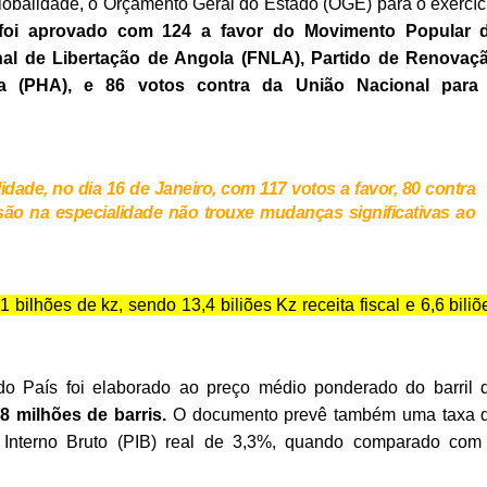
lobalidade, o Orçamento Geral do Estado (OGE) para o exercíc
oi aprovado com 124 a favor do Movimento Popular 
nal de Libertação de Angola (FNLA), Partido de Renovaç
a (PHA), e 86 votos contra da União Nacional para
dade, no dia 16 de Janeiro, com 117 votos a favor, 80 contra
ão na especialidade não trouxe mudanças significativas ao
bilhões de kz, sendo 13,4 biliões Kz receita fiscal e 6,6 biliõ
o País foi elaborado ao preço médio ponderado do barril 
8 milhões de barris.
O documento prevê também uma taxa 
Interno Bruto (PIB) real de 3,3%, quando comparado com