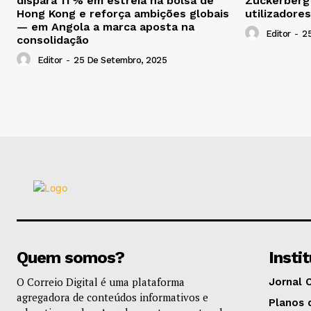
dispara 11 % em estreia na bolsa de
Zuckerberg
Hong Kong e reforça ambições globais
utilizadores
— em Angola a marca aposta na
Editor
-
2
consolidação
Editor
-
25 De Setembro, 2025
Quem somos?
Insti
O Correio Digital é uma plataforma
Jornal 
agregadora de conteúdos informativos e
Planos 