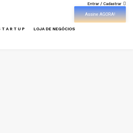
Entrar / Cadastrar
Assine AGORA!
 T A R T U P
LOJA DE NEGÓCIOS