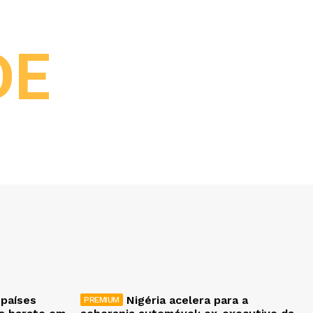
DE
 países
Nigéria acelera para a