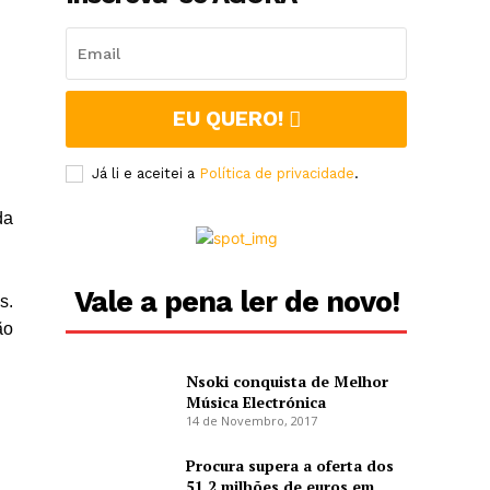
EU QUERO!
Já li e aceitei a
Política de privacidade
.
da
.
Vale a pena ler de novo!
s.
ão
Nsoki conquista de Melhor
Música Electrónica
14 de Novembro, 2017
Procura supera a oferta dos
51,2 milhões de euros em