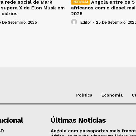
a rede social de Mark
Angola entre os 5
 supera X de Elon Musk em
africanos com o diesel ma
 diários
2025
5 De Setembro, 2025
Editor
-
25 De Setembro, 202
Política
Economia
C
tucional
Últimas Notícias
CD
Angola com passaportes mais fraco