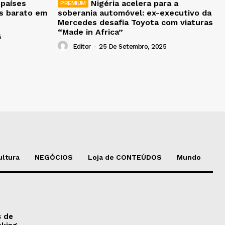
 países
Nigéria acelera para a
is barato em
soberania automóvel: ex-executivo da
Mercedes desafia Toyota com viaturas
“Made in Africa”
5
Editor
-
25 De Setembro, 2025
ultura
NEGÓCIOS
Loja de CONTEÚDOS
Mundo
s de