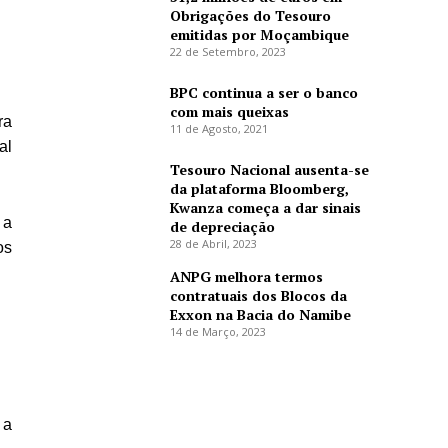
Obrigações do Tesouro
emitidas por Moçambique
22 de Setembro, 2023
BPC continua a ser o banco
com mais queixas
ra
11 de Agosto, 2021
al
Tesouro Nacional ausenta-se
da plataforma Bloomberg,
Kwanza começa a dar sinais
 a
de depreciação
28 de Abril, 2023
os
ANPG melhora termos
contratuais dos Blocos da
Exxon na Bacia do Namibe
14 de Março, 2023
 a