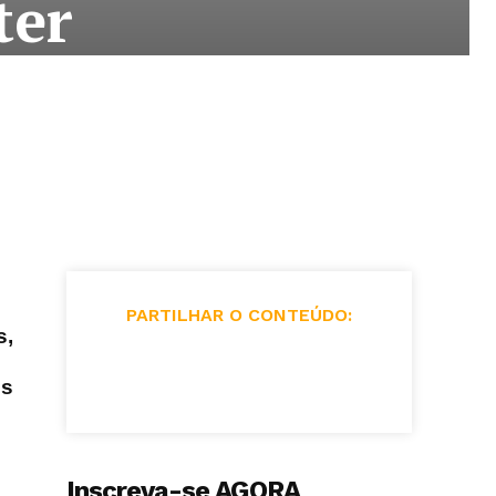
ter
PARTILHAR O CONTEÚDO:
s,
os
Inscreva-se AGORA