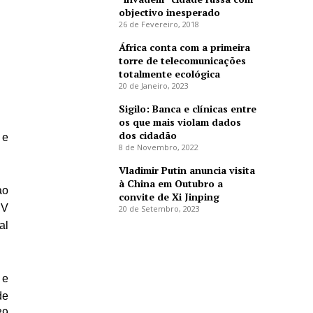
objectivo inesperado
26 de Fevereiro, 2018
África conta com a primeira
torre de telecomunicações
totalmente ecológica
20 de Janeiro, 2023
Sigilo: Banca e clínicas entre
os que mais violam dados
dos cidadão
 e
8 de Novembro, 2022
Vladimir Putin anuncia visita
à China em Outubro a
ao
convite de Xi Jinping
IV
20 de Setembro, 2023
al
 e
de