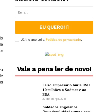
EU QUERO!
do
Já li e aceitei a
Política de privacidade
.
de
or
Vale a pena ler de novo!
va
de
es
Falso empresário burla USD
10 milhões a Sodmat e ao
BDA
20 de Março, 2018
Soldados angolanos
“invadem” cidade russa com