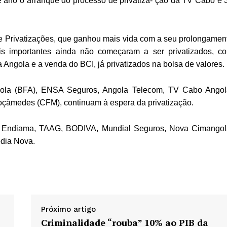
te ano o arranque do processo de privatiza- ção da TV Cabo e 
e Privatizações, que ganhou mais vida com a seu prolongamen
is importantes ainda não começaram a ser privatizados, c
Angola e a venda do BCI, já privatizados na bolsa de valores.
ola (BFA), ENSA Seguros, Angola Telecom, TV Cabo Angol
oçâmedes (CFM), continuam à espera da privatização.
l, Endiama, TAAG, BODIVA, Mundial Seguros, Nova Cimangol
edia Nova.
Próximo artigo
Criminalidade “rouba” 10% ao PIB da