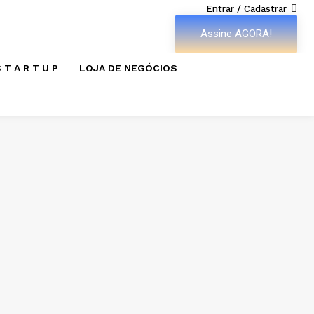
Entrar / Cadastrar
Assine AGORA!
 T A R T U P
LOJA DE NEGÓCIOS