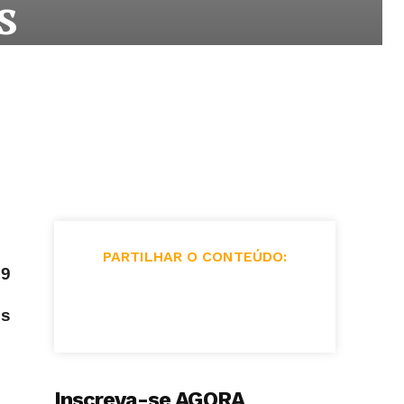
s
PARTILHAR O CONTEÚDO:
19
es
Inscreva-se AGORA