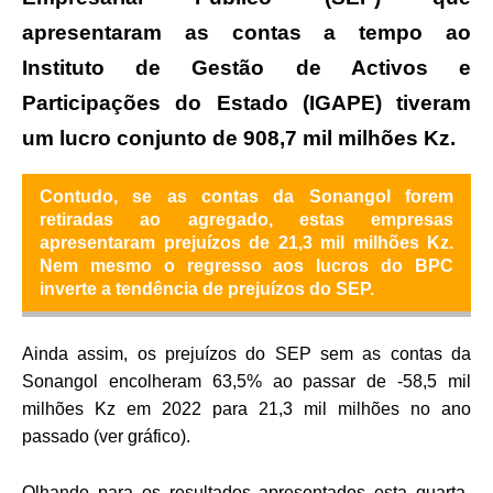
apresentaram as contas a tempo ao
Instituto de Gestão de Activos e
Participações do Estado (IGAPE) tiveram
um lucro conjunto de 908,7 mil milhões Kz.
Contudo, se as contas da Sonangol forem
retiradas ao agregado, estas empresas
apresentaram prejuízos de 21,3 mil milhões Kz.
Nem mesmo o regresso aos lucros do BPC
inverte a tendência de prejuízos do SEP.
Ainda assim, os prejuízos do SEP sem as contas da
Sonangol encolheram 63,5% ao passar de -58,5 mil
milhões Kz em 2022 para 21,3 mil milhões no ano
passado (ver gráfico).
Olhando para os resultados apresentados esta quarta-