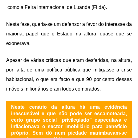
como a Feira Internacional de Luanda (Filda).
Nesta fase, queria-se um defensor a favor do interesse da
maioria, papel que o Estado, na altura, quase que se
exonerava.
Apesar de várias críticas que eram desferidas, na altura,
por falta de uma política pública que mitigasse a crise
habitacional, o que era facto é que 90 por cento desses
imóveis milionários eram todos comprados.
Neste cenário da altura há uma evidência
inescusável e que não pode ser escamoteada,
certo grupo social “privilegiado” especulava e
inflacionava o sector imobiliário para benefício
próprio. Sem dó nem piedade marimbavam-se