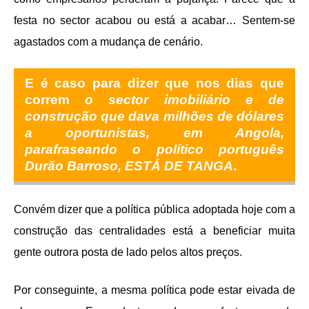
festa no sector acabou ou está a acabar… Sentem-se
agastados com a mudança de cenário.
E é caso para dizer que nos dias que
correm
o sector imobiliário e de
construção que dava milhões de dólares
a oportunistas, em Angola,
parafraseando o político português
Durão Barroso, ESTÁ DE TANGA
.
Convém dizer que a política pública adoptada hoje com a
construção das centralidades está a beneficiar muita
gente outrora posta de lado pelos altos preços.
Por conseguinte, a mesma política pode estar eivada de