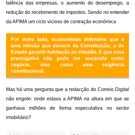
falência das empresas, o aumento do desemprego, a
redução do recebimento de impostos.
Sendo no entender
da APIMA um ciclo vicioso de contração económica
Por outro lado, economistas defendem que é
uma missão que decorre da Constituição, a do
Estado garantir habitação ao cidadão. E que essa
prerrogativa não pode ser encarada como
negócio, mas como uma exigência
constitucional.
Mas há uma pergunta que a redacção do Correio Digital
não engole: onde estava a APIMA na altura em que se
ganhava milhões de forma especulativa no sector
imobiliário?