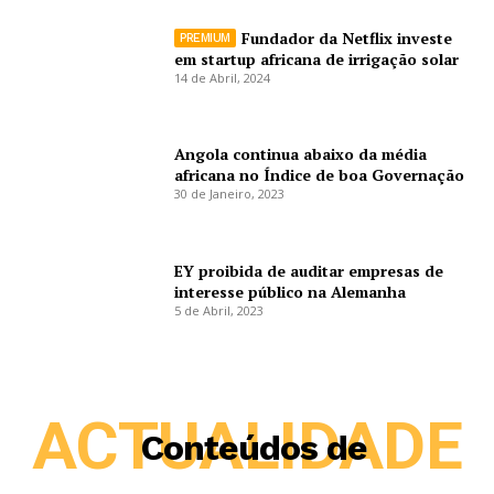
Fundador da Netflix investe
em startup africana de irrigação solar
14 de Abril, 2024
Angola continua abaixo da média
africana no Índice de boa Governação
30 de Janeiro, 2023
EY proibida de auditar empresas de
interesse público na Alemanha
5 de Abril, 2023
ACTUALIDADE
Conteúdos de