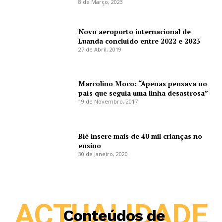
8 de Março, 2023
Novo aeroporto internacional de
Luanda concluído entre 2022 e 2023
27 de Abril, 2019
Marcolino Moco: “Apenas pensava no
país que seguia uma linha desastrosa”
19 de Novembro, 2017
Bié insere mais de 40 mil crianças no
ensino
30 de Janeiro, 2020
ACTUALIDADE
Conteúdos de