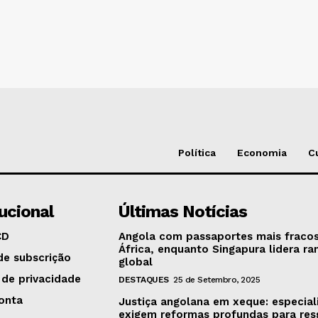
Política
Economia
C
tucional
Últimas Notícias
CD
Angola com passaportes mais fraco
África, enquanto Singapura lidera ra
de subscrição
global
 de privacidade
DESTAQUES
25 de Setembro, 2025
onta
Justiça angolana em xeque: especial
exigem reformas profundas para res