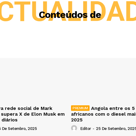
CTUALIDA
Conteúdos de
a rede social de Mark
Angola entre os 5
 supera X de Elon Musk em
africanos com o diesel ma
 diários
2025
5 De Setembro, 2025
Editor
-
25 De Setembro, 202