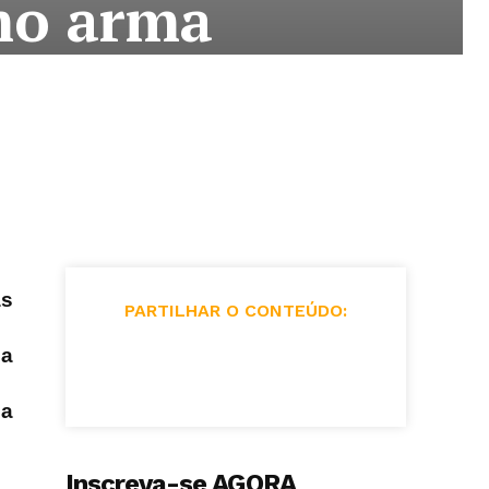
mo arma
as
PARTILHAR O CONTEÚDO:
 a
 a
Inscreva-se AGORA