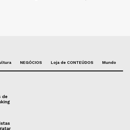
ultura
NEGÓCIOS
Loja de CONTEÚDOS
Mundo
s de
nking
istas
gatar