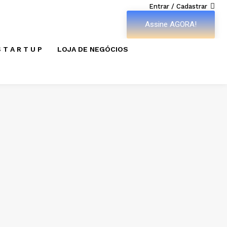
Entrar / Cadastrar
Assine AGORA!
 T A R T U P
LOJA DE NEGÓCIOS