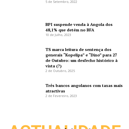
5 de Setembro, 2022
BPI suspende venda à Angola dos
48,1% que detém no BFA
10 de Julho, 2023
TS marca leitura de sentença dos
generais “Kopelipa” e “Dino” para 27
de Outubro: um desfecho histórico à
vista (?)
2 de Outubro, 2025
Três bancos angolanos com taxas mais
atractivas
2 de Fevereiro, 2023