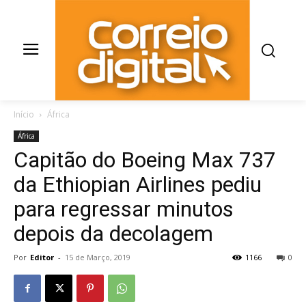
Início
África
África
Capitão do Boeing Max 737
da Ethiopian Airlines pediu
para regressar minutos
depois da decolagem
Por
Editor
-
15 de Março, 2019
1166
0