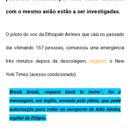
com o mesmo avião estão a ser investigadas.
O piloto do voo da Ethiopian Airlines que caiu no passado
dia vitimando 157 pessoas, comunicou uma emergência
três minutos depois da descolagem,
segundo
o New
York Times (acesso condicionado).
Break break, request back to home”, foi a
mensagem, em inglês, enviada pelo piloto, que pede
autorização para voltar ao aeroporto de Adis Abeba,
.
capital da Etiópia