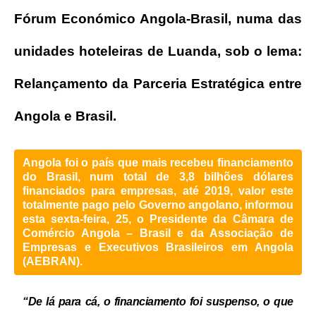
Fórum Económico Angola-Brasil, numa das
unidades hoteleiras de Luanda, sob o lema:
Relançamento da Parceria Estratégica entre
Angola e Brasil.
Angola foi o país que mais recebeu financiamento
do Brasil, num total de 3,8 bilhões dólares
financiados para empresas, até 2019, valor este
totalmente pago pelo Governo angolano, informou
esta sexta-feira, 25, o Presidente da Câmara de
Comércio Angola – Brasil e da Associação de
Empresas e Executivos Brasileiros em Angola
(AEBRAN).
“De lá para cá, o financiamento foi suspenso, o que