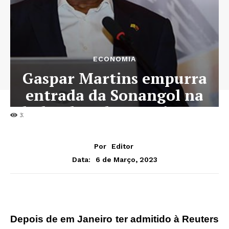
ECONOMIA
Gaspar Martins empurra
entrada da Sonangol na
bolsa de valores até 2030
32
Por
Editor
6 de Março, 2023
Data:
Depois de em Janeiro ter admitido à Reuters