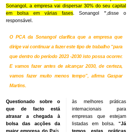
Sonangol, a empresa vai dispersar 30% do seu capital
em bolsa em várias fases
. Sonangol
“
,disse o
responsável.
O PCA da Sonangol clarifica que a empresa que
dirige vai continuar a fazer este tipo de trabalho “para
que dentro do período 2023 -2030 isto possa ocorrer.
E vamos fazer antes de alcançar 2030, de certeza,
vamos fazer muito menos tempo”, afirma Gaspar
Martins.
Questionado sobre o
às melhores práticas
que de facto está
internacionais para
atrasar a chegada à
empresas que estejam
bolsa das acções da
listadas em bolsa.
“Já
maior empresa do Pa
ís,
temos estas práticas