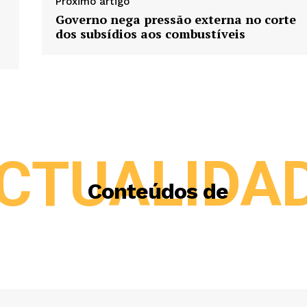
Próximo artigo
Governo nega pressão externa no corte
dos subsídios aos combustíveis
CTUALIDA
Conteúdos de