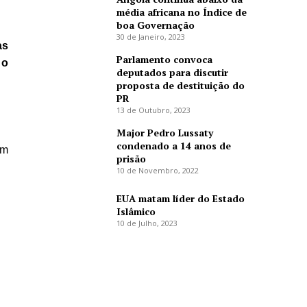
média africana no Índice de
boa Governação
30 de Janeiro, 2023
as
Parlamento convoca
 o
deputados para discutir
proposta de destituição do
PR
13 de Outubro, 2023
Major Pedro Lussaty
condenado a 14 anos de
om
prisão
10 de Novembro, 2022
EUA matam líder do Estado
Islâmico
10 de Julho, 2023