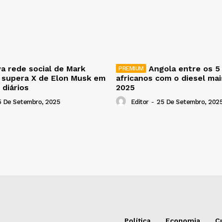
a rede social de Mark
Angola entre os 5
 supera X de Elon Musk em
africanos com o diesel ma
 diários
2025
5 De Setembro, 2025
Editor
-
25 De Setembro, 202
Política
Economia
C