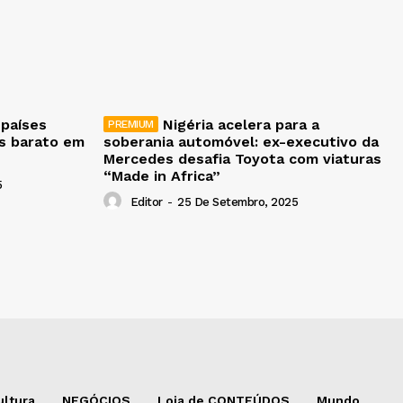
 países
Nigéria acelera para a
is barato em
soberania automóvel: ex-executivo da
Mercedes desafia Toyota com viaturas
“Made in Africa”
5
Editor
-
25 De Setembro, 2025
ultura
NEGÓCIOS
Loja de CONTEÚDOS
Mundo