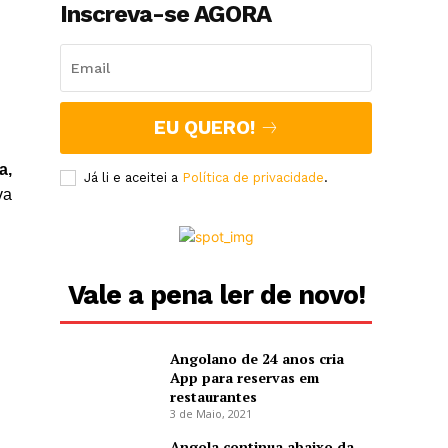
Inscreva-se AGORA
EU QUERO!
a,
Já li e aceitei a
Política de privacidade
.
va
Vale a pena ler de novo!
Angolano de 24 anos cria
App para reservas em
restaurantes
3 de Maio, 2021
Angola continua abaixo da