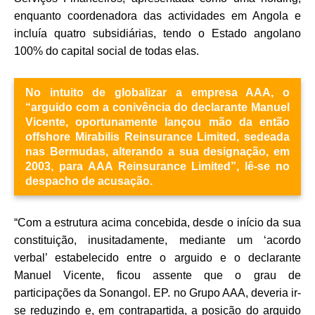
enquanto coordenadora das actividades em Angola e
incluía quatro subsidiárias, tendo o Estado angolano
100% do capital social de todas elas.
No intuito de globalizar a empresa AAA, o
“arguido com a conivência do declarante Manuel
Vicente, oportunamente lançou mão da então
offshore Mirabilis Reinsurance Limited, sedeada
nas Bermudas, alterando a sua designação, em
2003, para AAA Reinsurance Limited”, lê-se no
despacho de acusação.
“Com a estrutura acima concebida, desde o início da sua
constituição, inusitadamente, mediante um ‘acordo
verbal’ estabelecido entre o arguido e o declarante
Manuel Vicente, ficou assente que o grau de
participações da Sonangol. EP. no Grupo AAA, deveria ir-
se reduzindo e, em contrapartida, a posição do arguido