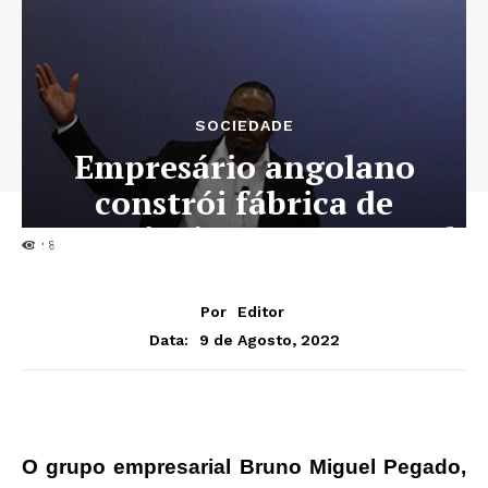
SOCIEDADE
Empresário angolano
constrói fábrica de
automóveis no Cuanza-Sul
98
Por
Editor
9 de Agosto, 2022
Data:
O grupo empresarial Bruno Miguel Pegado,