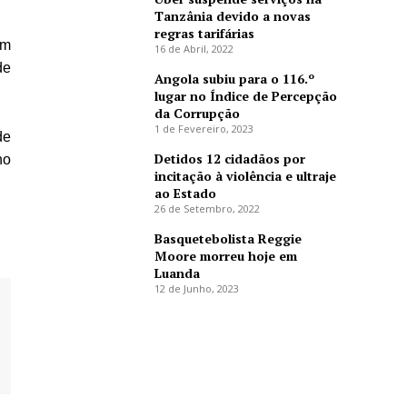
Tanzânia devido a novas
regras tarifárias
um
16 de Abril, 2022
de
Angola subiu para o 116.º
lugar no Índice de Percepção
da Corrupção
1 de Fevereiro, 2023
de
Detidos 12 cidadãos por
no
incitação à violência e ultraje
ao Estado
26 de Setembro, 2022
Basquetebolista Reggie
Moore morreu hoje em
Luanda
12 de Junho, 2023