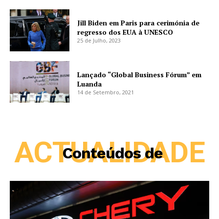
Jill Biden em Paris para cerimónia de
regresso dos EUA à UNESCO
25 de Julho, 2023
Lançado “Global Business Fórum” em
Luanda
14 de Setembro, 2021
ACTUALIDADE
Conteúdos de