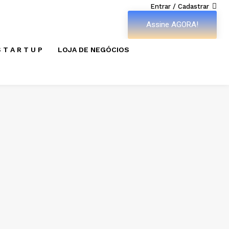
Entrar / Cadastrar
Assine AGORA!
 T A R T U P
LOJA DE NEGÓCIOS