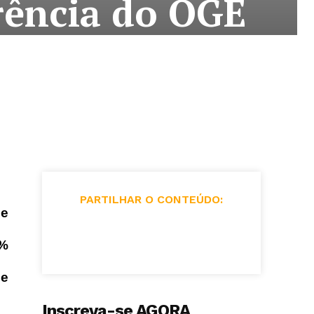
erência do OGE
PARTILHAR O CONTEÚDO:
de
3%
de
Inscreva-se AGORA