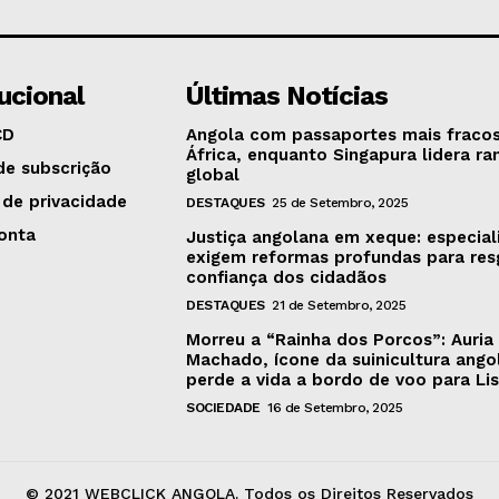
tucional
Últimas Notícias
CD
Angola com passaportes mais fraco
África, enquanto Singapura lidera ra
de subscrição
global
 de privacidade
DESTAQUES
25 de Setembro, 2025
onta
Justiça angolana em xeque: especial
exigem reformas profundas para res
confiança dos cidadãos
DESTAQUES
21 de Setembro, 2025
Morreu a “Rainha dos Porcos”: Auria
Machado, ícone da suinicultura ango
perde a vida a bordo de voo para Li
SOCIEDADE
16 de Setembro, 2025
© 2021 WEBCLICK ANGOLA. Todos os Direitos Reservados