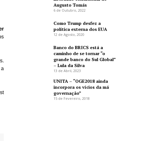
Augusto Tomás
6 de Outubro, 2022
Como Trump desfez a
política externa dos EUA
er
12 de Agosto, 2020
os
Banco do BRICS está a
caminho de se tornar “o
grande banco do Sul Global”
s.
– Lula da Silva
 a
13 de Abril, 2023
UNITA – “OGE2018 ainda
incorpora os vícios da má
st
governação”
15 de Fevereiro, 2018