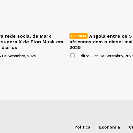
a rede social de Mark
Angola entre os 5
 supera X de Elon Musk em
africanos com o diesel ma
 diários
2025
5 De Setembro, 2025
Editor
-
25 De Setembro, 202
Política
Economia
C