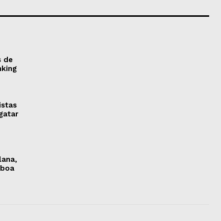
s de
nking
istas
gatar
lana,
sboa