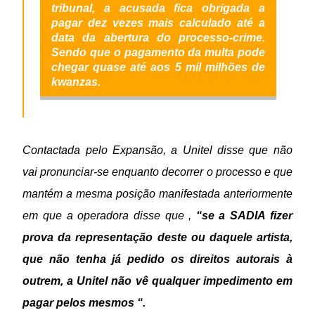
tribunal, a acusada fica obrigada a
pagar dez vezes mais calculado até a
data da abertura do processo-crime.
Sendo que o pagamento da multa pode
chegar quase até aos 5 mil milhões de
kwanzas.
Contactada pelo Expansão, a Unitel disse que não
vai pronunciar-se enquanto decorrer o processo e que
mantém a mesma posição manifestada anteriormente
em que a operadora disse que ,
“se a SADIA fizer
prova da representação deste ou daquele artista,
que não tenha já pedido os direitos autorais à
outrem, a Unitel não vê qualquer impedimento em
pagar pelos mesmos “.