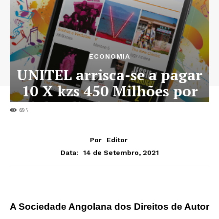
ECONOMIA
UNITEL arrisca-se a pagar
10 X kzs 450 Milhões por
violar direitos no KISOM
695
Por
Editor
14 de Setembro, 2021
Data:
A Sociedade Angolana dos Direitos de Autor