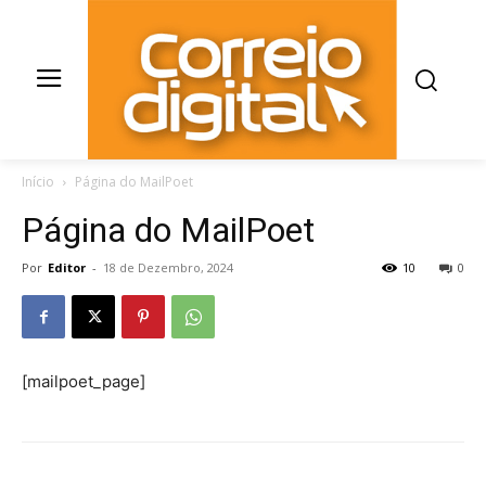
Início
Página do MailPoet
Página do MailPoet
Por
Editor
-
18 de Dezembro, 2024
10
0
[mailpoet_page]